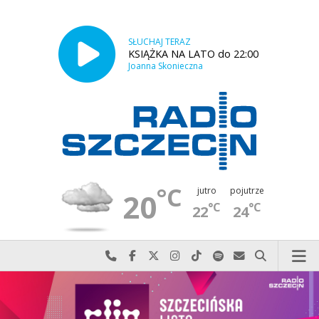
SŁUCHAJ TERAZ
KSIĄŻKA NA LATO do 22:00
Joanna Skonieczna
°C
jutro
pojutrze
20
°C
°C
22
24
Najlepiej po prostu do nas zadzwoń
Odwiedź nas na Facebook-u
Odwiedź nas na X
Odwiedź nas na Instagram-ie
Odwiedź nas na TikTok-u
Szukaj nas na Spotify
Wyślij do nas w
Szukaj