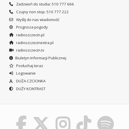
Zadzwoń do studia: 510 777 666
Czujny non stop: 510 777 222
Wyślij do nas wiadomość
Prognoza pogody
radioszczecin.pl
radioszczecinextra.pl
radioszczecin.tv
Biuletyn Informacji Publicznej
Posłuchaj teraz
Logowanie
DUŻA CZCIONKA
DUŻY KONTRAST