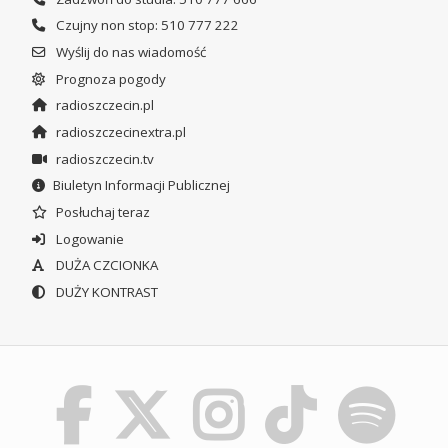
Czujny non stop: 510 777 222
Wyślij do nas wiadomość
Prognoza pogody
radioszczecin.pl
radioszczecinextra.pl
radioszczecin.tv
Biuletyn Informacji Publicznej
Posłuchaj teraz
Logowanie
DUŻA CZCIONKA
DUŻY KONTRAST