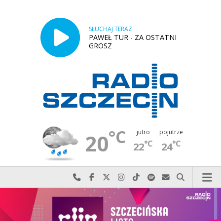
SŁUCHAJ TERAZ
PAWEŁ TUR - ZA OSTATNI
GROSZ
°C
jutro
pojutrze
20
°C
°C
22
24
Najlepiej po prostu do nas zadzwoń
Odwiedź nas na Facebook-u
Odwiedź nas na X
Odwiedź nas na Instagram-ie
Odwiedź nas na TikTok-u
Szukaj nas na Spotify
Wyślij do nas w
Szukaj