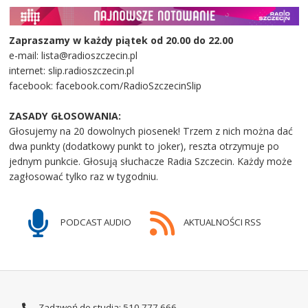
Zapraszamy w każdy piątek od 20.00 do 22.00
e-mail: lista@radioszczecin.pl
internet: slip.radioszczecin.pl
facebook: facebook.com/RadioSzczecinSlip
ZASADY GŁOSOWANIA:
Głosujemy na 20 dowolnych piosenek! Trzem z nich można dać
dwa punkty (dodatkowy punkt to joker), reszta otrzymuje po
jednym punkcie. Głosują słuchacze Radia Szczecin. Każdy może
zagłosować tylko raz w tygodniu.
PODCAST AUDIO
AKTUALNOŚCI RSS
Zadzwoń do studia: 510 777 666