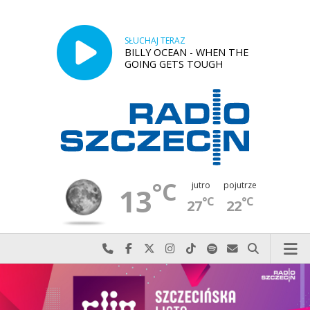
SŁUCHAJ TERAZ
BILLY OCEAN - WHEN THE
GOING GETS TOUGH
°C
jutro
pojutrze
13
°C
°C
27
22
Najlepiej po prostu do nas zadzwoń
Odwiedź nas na Facebook-u
Odwiedź nas na X
Odwiedź nas na Instagram-ie
Odwiedź nas na TikTok-u
Szukaj nas na Spotify
Wyślij do nas w
Szukaj