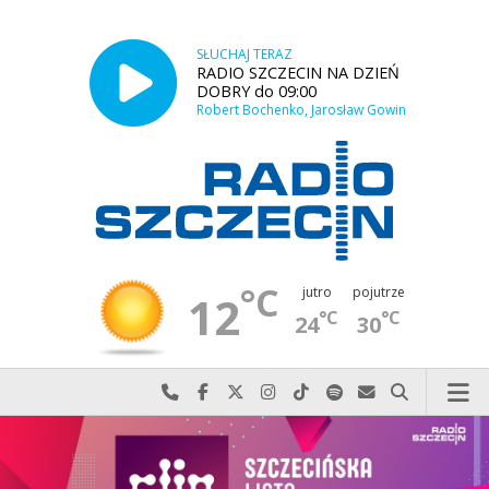
SŁUCHAJ TERAZ
RADIO SZCZECIN NA DZIEŃ
DOBRY do 09:00
Robert Bochenko, Jarosław Gowin
°C
jutro
pojutrze
12
°C
°C
24
30
Najlepiej po prostu do nas zadzwoń
Odwiedź nas na Facebook-u
Odwiedź nas na X
Odwiedź nas na Instagram-ie
Odwiedź nas na TikTok-u
Szukaj nas na Spotify
Wyślij do nas w
Szukaj