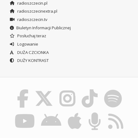
radioszczecin.pl
radioszczecinextra.pl
radioszczecin.tv
Biuletyn Informacji Publicznej
Posłuchaj teraz
Logowanie
DUŻA CZCIONKA
DUŻY KONTRAST