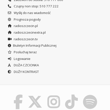
Czujny non stop: 510 777 222
Wyślij do nas wiadomość
Prognoza pogody
radioszczecin.pl
radioszczecinextra.pl
radioszczecin.tv
Biuletyn Informacji Publicznej
Posłuchaj teraz
Logowanie
DUŻA CZCIONKA
DUŻY KONTRAST