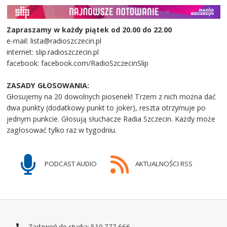
Zapraszamy w każdy piątek od 20.00 do 22.00
e-mail: lista@radioszczecin.pl
internet: slip.radioszczecin.pl
facebook: facebook.com/RadioSzczecinSlip
ZASADY GŁOSOWANIA:
Głosujemy na 20 dowolnych piosenek! Trzem z nich można dać
dwa punkty (dodatkowy punkt to joker), reszta otrzymuje po
jednym punkcie. Głosują słuchacze Radia Szczecin. Każdy może
zagłosować tylko raz w tygodniu.
PODCAST AUDIO
AKTUALNOŚCI RSS
Zadzwoń do studia: 510 777 666