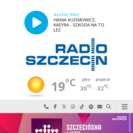
SŁUCHAJ TERAZ
HANIA KUZIMOWICZ,
KAEYRA - SZKODA NA TO
ŁEZ
°C
jutro
pojutrze
19
°C
°C
30
32
Najlepiej po prostu do nas zadzwoń
Odwiedź nas na Facebook-u
Odwiedź nas na X
Odwiedź nas na Instagram-ie
Odwiedź nas na TikTok-u
Szukaj nas na Spotify
Wyślij do nas w
Szukaj