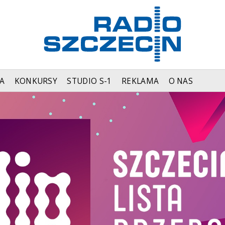
A
KONKURSY
STUDIO S-1
REKLAMA
O NAS