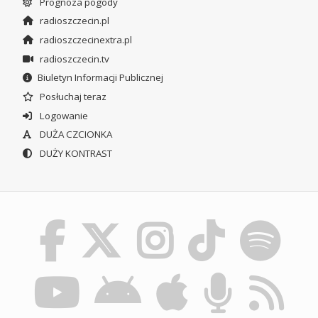
Prognoza pogody
radioszczecin.pl
radioszczecinextra.pl
radioszczecin.tv
Biuletyn Informacji Publicznej
Posłuchaj teraz
Logowanie
DUŻA CZCIONKA
DUŻY KONTRAST