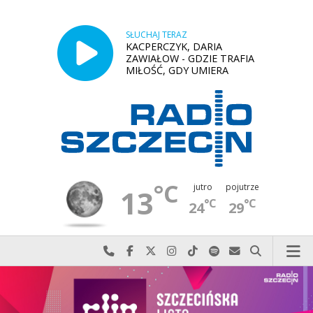
SŁUCHAJ TERAZ
KACPERCZYK, DARIA
ZAWIAŁOW - GDZIE TRAFIA
MIŁOŚĆ, GDY UMIERA
°C
jutro
pojutrze
13
°C
°C
24
29
Najlepiej po prostu do nas zadzwoń
Odwiedź nas na Facebook-u
Odwiedź nas na X
Odwiedź nas na Instagram-ie
Odwiedź nas na TikTok-u
Szukaj nas na Spotify
Wyślij do nas w
Szukaj