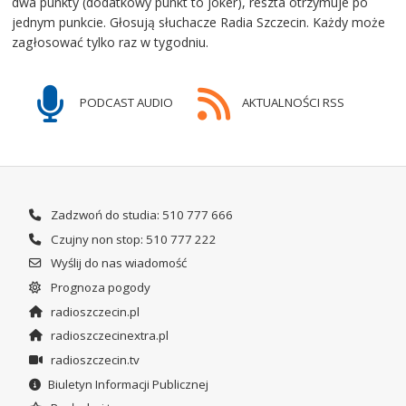
dwa punkty (dodatkowy punkt to joker), reszta otrzymuje po
jednym punkcie. Głosują słuchacze Radia Szczecin. Każdy może
zagłosować tylko raz w tygodniu.
PODCAST AUDIO
AKTUALNOŚCI RSS
Zadzwoń do studia: 510 777 666
Czujny non stop: 510 777 222
Wyślij do nas wiadomość
Prognoza pogody
radioszczecin.pl
radioszczecinextra.pl
radioszczecin.tv
Biuletyn Informacji Publicznej