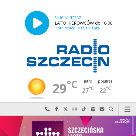
SŁUCHAJ TERAZ
LATO KIEROWCÓW do 18:00
Piotr Rokicki, Maciej Papke
°C
jutro
pojutrze
29
°C
°C
27
22
Najlepiej po prostu do nas zadzwoń
Odwiedź nas na Facebook-u
Odwiedź nas na X
Odwiedź nas na Instagram-ie
Odwiedź nas na TikTok-u
Szukaj nas na Spotify
Wyślij do nas w
Szukaj