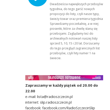
Dwadzieścia największych przebojów
tygodnia, do tego garść nowych
propozycji do listy, czyli nasze typy,
świeży towar oraz premiera tygodnia!
Sprawdzamy poczekalnię, a w niej
piosenki, które za chwilę staną się
przebojami. Zaglądamy też do
archiwalnych notowań naszej listy
sprzed 5, 10, 15 i 20 lat. Dorzucamy
do tego przegląd zagranicznych list
przebojów, czyli hity numer 1 na
świecie.
Zapraszamy w każdy piątek od 20.00 do
22.00
e-mail: lista@radioszczecin.pl
internet: slip.radioszczecin.pl
facebook: facebook.com/RadioSzczecinSlip