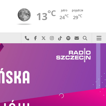
°C
jutro
pojutrze
13
°C
°C
24
29
Najlepiej po prostu do nas zadzwoń
Odwiedź nas na Facebook-u
Odwiedź nas na X
Odwiedź nas na Instagram-ie
Odwiedź nas na TikTok-u
Szukaj nas na Spotify
Wyślij do nas 
Szukaj