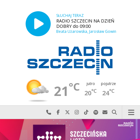
SŁUCHAJ TERAZ
RADIO SZCZECIN NA DZIEŃ
DOBRY do 09:00
Beata Użarowska, Jarosław Gowin
°C
jutro
pojutrze
21
°C
°C
20
24
Najlepiej po prostu do nas zadzwoń
Odwiedź nas na Facebook-u
Odwiedź nas na X
Odwiedź nas na Instagram-ie
Odwiedź nas na TikTok-u
Szukaj nas na Spotify
Wyślij do nas w
Szukaj