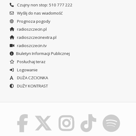
Czujny non stop: 510 777 222
Wyślij do nas wiadomość
Prognoza pogody
radioszczecin.pl
radioszczecinextra.pl
radioszczecin.tv
Biuletyn Informacji Publicznej
Posłuchaj teraz
Logowanie
DUŻA CZCIONKA
DUŻY KONTRAST