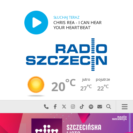
SŁUCHAJ TERAZ
CHRIS REA - I CAN HEAR
YOUR HEARTBEAT
°C
jutro
pojutrze
20
°C
°C
27
22
Najlepiej po prostu do nas zadzwoń
Odwiedź nas na Facebook-u
Odwiedź nas na X
Odwiedź nas na Instagram-ie
Odwiedź nas na TikTok-u
Szukaj nas na Spotify
Wyślij do nas w
Szukaj