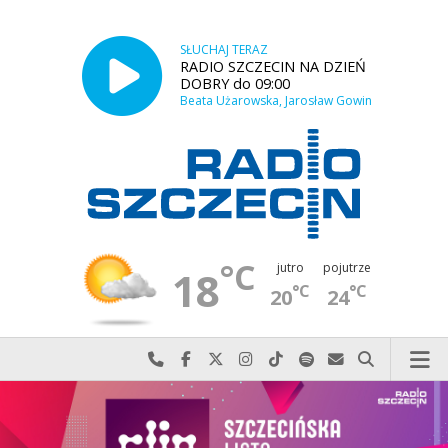
SŁUCHAJ TERAZ
RADIO SZCZECIN NA DZIEŃ
DOBRY do 09:00
Beata Użarowska, Jarosław Gowin
°C
jutro
pojutrze
18
°C
°C
20
24
Najlepiej po prostu do nas zadzwoń
Odwiedź nas na Facebook-u
Odwiedź nas na X
Odwiedź nas na Instagram-ie
Odwiedź nas na TikTok-u
Szukaj nas na Spotify
Wyślij do nas w
Szukaj