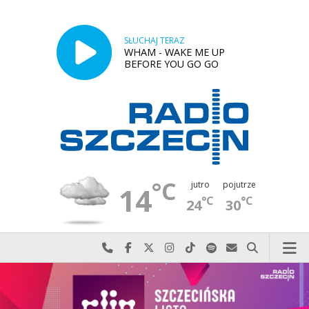
SŁUCHAJ TERAZ
WHAM - WAKE ME UP
BEFORE YOU GO GO
°C
jutro
pojutrze
14
°C
°C
24
30
Najlepiej po prostu do nas zadzwoń
Odwiedź nas na Facebook-u
Odwiedź nas na X
Odwiedź nas na Instagram-ie
Odwiedź nas na TikTok-u
Szukaj nas na Spotify
Wyślij do nas w
Szukaj