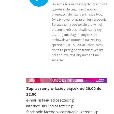
Dwadzieścia największych przebojów
tygodnia, do tego garść nowych
propozycji do listy, czyli nasze typy,
świeży towar oraz premiera tygodnia!
Sprawdzamy poczekalnię, a w niej
piosenki, które za chwilę staną się
przebojami. Zaglądamy też do
archiwalnych notowań naszej listy
sprzed 5, 10, 15 i 20 lat. Dorzucamy
do tego przegląd zagranicznych list
przebojów, czyli hity numer 1 na
świecie.
Zapraszamy w każdy piątek od 20.00 do
22.00
e-mail: lista@radioszczecin.pl
internet: slip.radioszczecin.pl
facebook: facebook.com/RadioSzczecinSlip