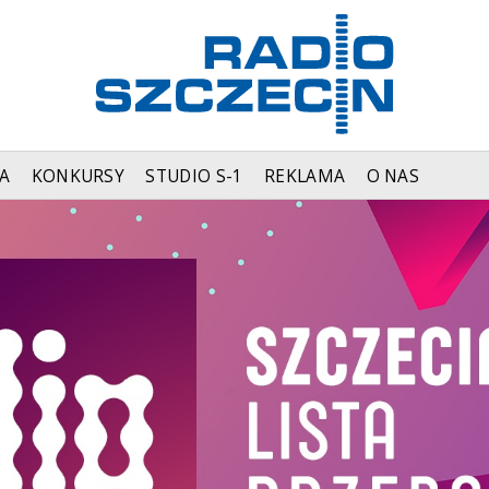
A
KONKURSY
STUDIO S-1
REKLAMA
O NAS