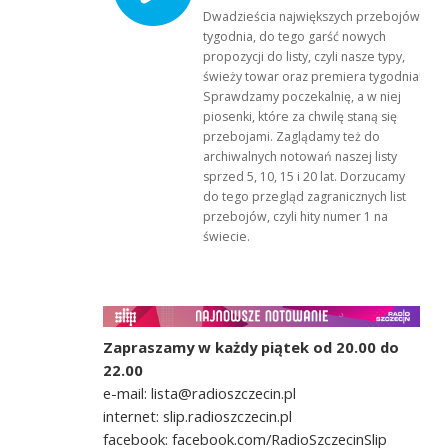
Dwadzieścia największych przebojów
tygodnia, do tego garść nowych
propozycji do listy, czyli nasze typy,
świeży towar oraz premiera tygodnia!
Sprawdzamy poczekalnię, a w niej
piosenki, które za chwilę staną się
przebojami. Zaglądamy też do
archiwalnych notowań naszej listy
sprzed 5, 10, 15 i 20 lat. Dorzucamy
do tego przegląd zagranicznych list
przebojów, czyli hity numer 1 na
świecie.
Zapraszamy w każdy piątek od 20.00 do
22.00
e-mail: lista@radioszczecin.pl
internet: slip.radioszczecin.pl
facebook: facebook.com/RadioSzczecinSlip