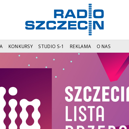
A
KONKURSY
STUDIO S-1
REKLAMA
O NAS