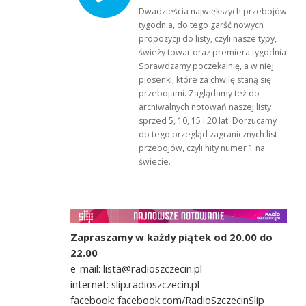
Dwadzieścia największych przebojów
tygodnia, do tego garść nowych
propozycji do listy, czyli nasze typy,
świeży towar oraz premiera tygodnia!
Sprawdzamy poczekalnię, a w niej
piosenki, które za chwilę staną się
przebojami. Zaglądamy też do
archiwalnych notowań naszej listy
sprzed 5, 10, 15 i 20 lat. Dorzucamy
do tego przegląd zagranicznych list
przebojów, czyli hity numer 1 na
świecie.
Zapraszamy w każdy piątek od 20.00 do
22.00
e-mail: lista@radioszczecin.pl
internet: slip.radioszczecin.pl
facebook: facebook.com/RadioSzczecinSlip