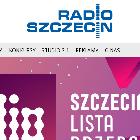
A
KONKURSY
STUDIO S-1
REKLAMA
O NAS