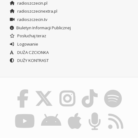
radioszczecin.pl
radioszczecinextra.pl
radioszczecin.tv
Biuletyn Informacji Publicznej
Posłuchaj teraz
Logowanie
DUŻA CZCIONKA
DUŻY KONTRAST