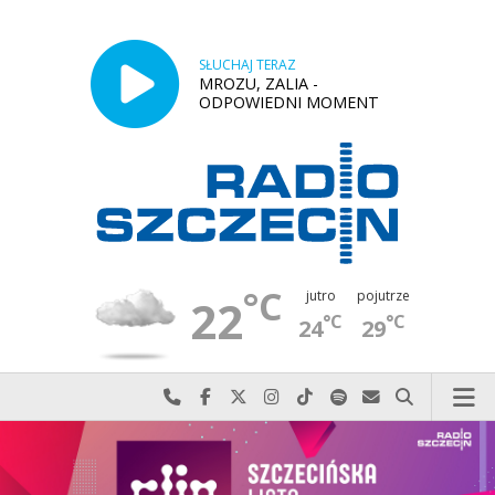
SŁUCHAJ TERAZ
MROZU, ZALIA -
ODPOWIEDNI MOMENT
°C
jutro
pojutrze
22
°C
°C
24
29
Najlepiej po prostu do nas zadzwoń
Odwiedź nas na Facebook-u
Odwiedź nas na X
Odwiedź nas na Instagram-ie
Odwiedź nas na TikTok-u
Szukaj nas na Spotify
Wyślij do nas w
Szukaj