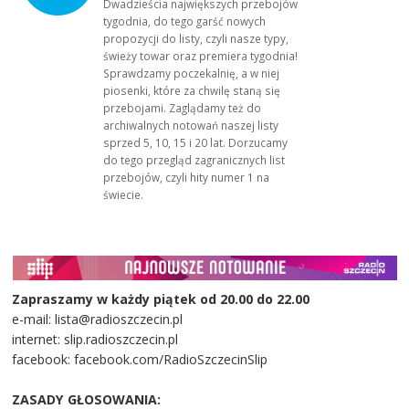
Dwadzieścia największych przebojów
tygodnia, do tego garść nowych
propozycji do listy, czyli nasze typy,
świeży towar oraz premiera tygodnia!
Sprawdzamy poczekalnię, a w niej
piosenki, które za chwilę staną się
przebojami. Zaglądamy też do
archiwalnych notowań naszej listy
sprzed 5, 10, 15 i 20 lat. Dorzucamy
do tego przegląd zagranicznych list
przebojów, czyli hity numer 1 na
świecie.
Zapraszamy w każdy piątek od 20.00 do 22.00
e-mail: lista@radioszczecin.pl
internet: slip.radioszczecin.pl
facebook: facebook.com/RadioSzczecinSlip
ZASADY GŁOSOWANIA: