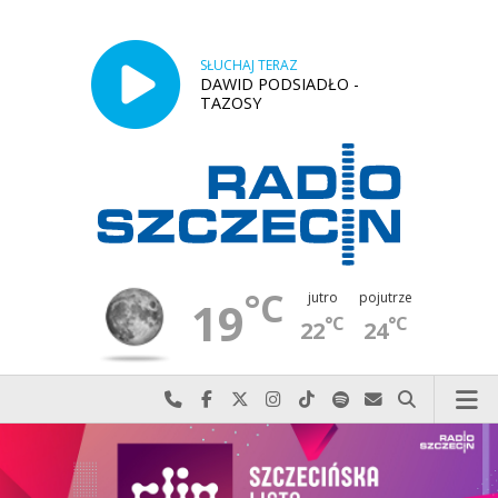
SŁUCHAJ TERAZ
DAWID PODSIADŁO -
TAZOSY
°C
jutro
pojutrze
19
°C
°C
22
24
Najlepiej po prostu do nas zadzwoń
Odwiedź nas na Facebook-u
Odwiedź nas na X
Odwiedź nas na Instagram-ie
Odwiedź nas na TikTok-u
Szukaj nas na Spotify
Wyślij do nas w
Szukaj