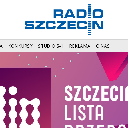
A
KONKURSY
STUDIO S-1
REKLAMA
O NAS