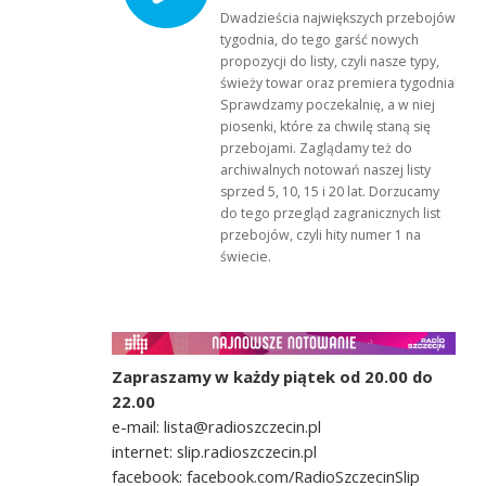
Dwadzieścia największych przebojów
tygodnia, do tego garść nowych
propozycji do listy, czyli nasze typy,
świeży towar oraz premiera tygodnia!
Sprawdzamy poczekalnię, a w niej
piosenki, które za chwilę staną się
przebojami. Zaglądamy też do
archiwalnych notowań naszej listy
sprzed 5, 10, 15 i 20 lat. Dorzucamy
do tego przegląd zagranicznych list
przebojów, czyli hity numer 1 na
świecie.
Zapraszamy w każdy piątek od 20.00 do
22.00
e-mail: lista@radioszczecin.pl
internet: slip.radioszczecin.pl
facebook: facebook.com/RadioSzczecinSlip