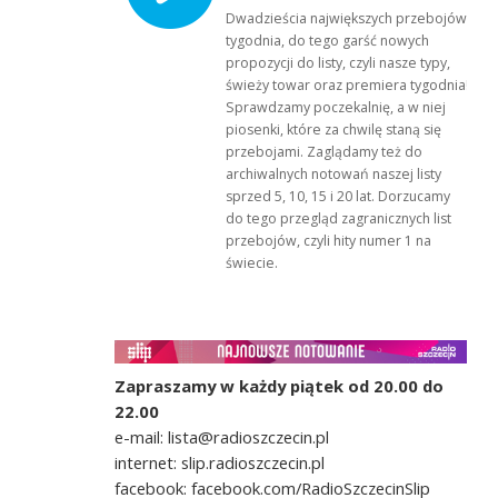
Dwadzieścia największych przebojów
tygodnia, do tego garść nowych
propozycji do listy, czyli nasze typy,
świeży towar oraz premiera tygodnia!
Sprawdzamy poczekalnię, a w niej
piosenki, które za chwilę staną się
przebojami. Zaglądamy też do
archiwalnych notowań naszej listy
sprzed 5, 10, 15 i 20 lat. Dorzucamy
do tego przegląd zagranicznych list
przebojów, czyli hity numer 1 na
świecie.
Zapraszamy w każdy piątek od 20.00 do
22.00
e-mail: lista@radioszczecin.pl
internet: slip.radioszczecin.pl
facebook: facebook.com/RadioSzczecinSlip