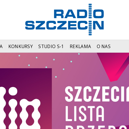
A
KONKURSY
STUDIO S-1
REKLAMA
O NAS