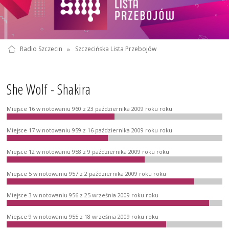
Radio Szczecin
»
Szczecińska Lista Przebojów
She Wolf - Shakira
Miejsce 16 w notowaniu 960 z 23 października 2009 roku roku
Miejsce 17 w notowaniu 959 z 16 października 2009 roku roku
Miejsce 12 w notowaniu 958 z 9 października 2009 roku roku
Miejsce 5 w notowaniu 957 z 2 października 2009 roku roku
Miejsce 3 w notowaniu 956 z 25 września 2009 roku roku
Miejsce 9 w notowaniu 955 z 18 września 2009 roku roku