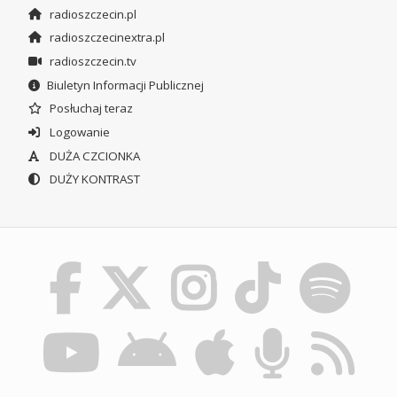
radioszczecin.pl
radioszczecinextra.pl
radioszczecin.tv
Biuletyn Informacji Publicznej
Posłuchaj teraz
Logowanie
DUŻA CZCIONKA
DUŻY KONTRAST