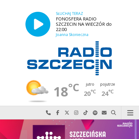
SŁUCHAJ TERAZ
FONOSFERA RADIO
SZCZECIN NA WIECZÓR do
22:00
Joanna Skonieczna
°C
jutro
pojutrze
18
°C
°C
20
24
Najlepiej po prostu do nas zadzwoń
Odwiedź nas na Facebook-u
Odwiedź nas na X
Odwiedź nas na Instagram-ie
Odwiedź nas na TikTok-u
Szukaj nas na Spotify
Wyślij do nas w
Szukaj