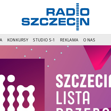
A
KONKURSY
STUDIO S-1
REKLAMA
O NAS