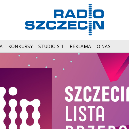
A
KONKURSY
STUDIO S-1
REKLAMA
O NAS