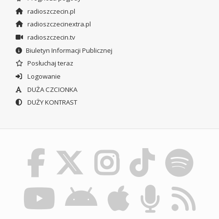
radioszczecin.pl
radioszczecinextra.pl
radioszczecin.tv
Biuletyn Informacji Publicznej
Posłuchaj teraz
Logowanie
DUŻA CZCIONKA
DUŻY KONTRAST