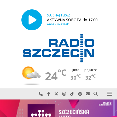
SŁUCHAJ TERAZ
AKTYWNA SOBOTA do 17:00
Anna Łukaszek
°C
jutro
pojutrze
24
°C
°C
30
32
Najlepiej po prostu do nas zadzwoń
Odwiedź nas na Facebook-u
Odwiedź nas na X
Odwiedź nas na Instagram-ie
Odwiedź nas na TikTok-u
Szukaj nas na Spotify
Wyślij do nas w
Szukaj