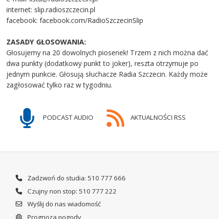
internet: slip.radioszczecin.pl
facebook: facebook.com/RadioSzczecinSlip
ZASADY GŁOSOWANIA:
Głosujemy na 20 dowolnych piosenek! Trzem z nich można dać
dwa punkty (dodatkowy punkt to joker), reszta otrzymuje po
jednym punkcie. Głosują słuchacze Radia Szczecin. Każdy może
zagłosować tylko raz w tygodniu.
PODCAST AUDIO
AKTUALNOŚCI RSS
Zadzwoń do studia: 510 777 666
Czujny non stop: 510 777 222
Wyślij do nas wiadomość
Prognoza pogody