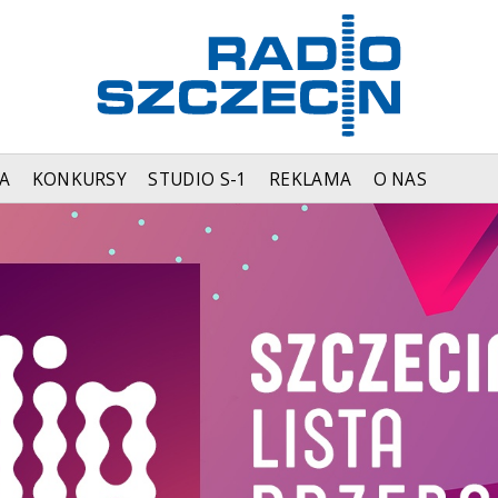
A
KONKURSY
STUDIO S-1
REKLAMA
O NAS