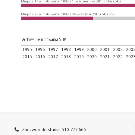
Miejsce 17 w notowaniu 1009 z 1 października 2010 roku roku
Miejsce 23 w notowaniu 1008 z 24 września 2010 roku roku
Archiwalne notowania SLIP
1995
1996
1997
1998
1999
2000
2001
2002
200
2015
2016
2017
2018
2019
2020
2021
2022
202
Zadzwoń do studia: 510 777 666