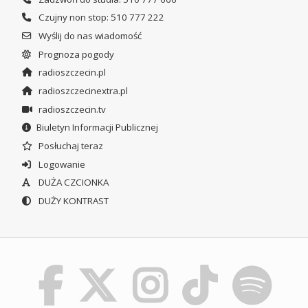
Czujny non stop: 510 777 222
Wyślij do nas wiadomość
Prognoza pogody
radioszczecin.pl
radioszczecinextra.pl
radioszczecin.tv
Biuletyn Informacji Publicznej
Posłuchaj teraz
Logowanie
DUŻA CZCIONKA
DUŻY KONTRAST