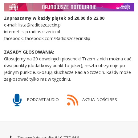
Zapraszamy w każdy piątek od 20.00 do 22.00
e-mail: lista@radioszczecin.pl
internet: slip.radioszczecin.pl
facebook: facebook.com/RadioSzczecinSlip
ZASADY GŁOSOWANIA:
Głosujemy na 20 dowolnych piosenek! Trzem z nich można dać
dwa punkty (dodatkowy punkt to joker), reszta otrzymuje po
jednym punkcie. Głosują słuchacze Radia Szczecin. Każdy może
zagłosować tylko raz w tygodniu.
PODCAST AUDIO
AKTUALNOŚCI RSS
Zadzwoń do studia: 510 777 666