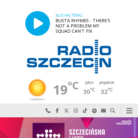
SŁUCHAJ TERAZ
BUSTA RHYMES - THERE'S
NOT A PROBLEM MY
SQUAD CAN'T FIX
°C
jutro
pojutrze
19
°C
°C
30
32
Najlepiej po prostu do nas zadzwoń
Odwiedź nas na Facebook-u
Odwiedź nas na X
Odwiedź nas na Instagram-ie
Odwiedź nas na TikTok-u
Szukaj nas na Spotify
Wyślij do nas w
Szukaj