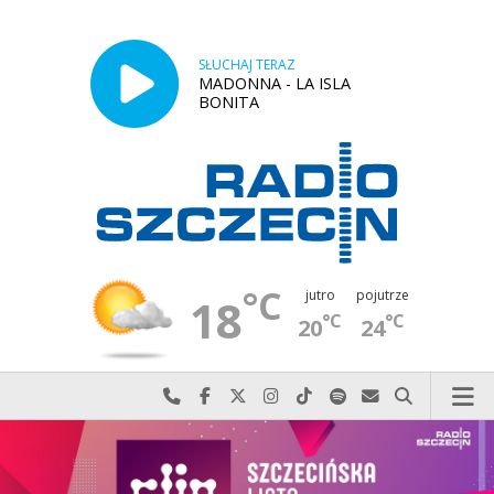
SŁUCHAJ TERAZ
MADONNA - LA ISLA
BONITA
°C
jutro
pojutrze
18
°C
°C
20
24
Najlepiej po prostu do nas zadzwoń
Odwiedź nas na Facebook-u
Odwiedź nas na X
Odwiedź nas na Instagram-ie
Odwiedź nas na TikTok-u
Szukaj nas na Spotify
Wyślij do nas w
Szukaj