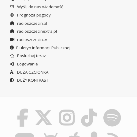
Wyślij do nas wiadomość
Prognoza pogody
radioszczecin.pl
radioszczecinextra.pl
radioszczecin.tv
Biuletyn Informacji Publicznej
Posłuchaj teraz
Logowanie
DUŻA CZCIONKA
DUŻY KONTRAST