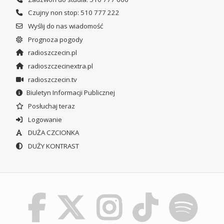
Czujny non stop: 510 777 222
Wyślij do nas wiadomość
Prognoza pogody
radioszczecin.pl
radioszczecinextra.pl
radioszczecin.tv
Biuletyn Informacji Publicznej
Posłuchaj teraz
Logowanie
DUŻA CZCIONKA
DUŻY KONTRAST