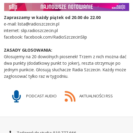
Zapraszamy w każdy piątek od 20.00 do 22.00
e-mail: lista@radioszczecin.pl
internet: slip.radioszczecin.pl
facebook: facebook.com/RadioSzczecinSlip
ZASADY GŁOSOWANIA:
Głosujemy na 20 dowolnych piosenek! Trzem z nich można dać
dwa punkty (dodatkowy punkt to joker), reszta otrzymuje po
jednym punkcie. Głosują słuchacze Radia Szczecin. Każdy może
zagłosować tylko raz w tygodniu.
PODCAST AUDIO
AKTUALNOŚCI RSS
Zadzwoń do studia: 510 777 666