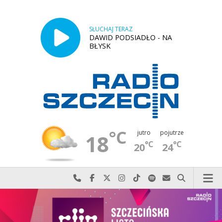
SŁUCHAJ TERAZ
DAWID PODSIADŁO - NA
BŁYSK
°C
jutro
pojutrze
18
°C
°C
20
24
Najlepiej po prostu do nas zadzwoń
Odwiedź nas na Facebook-u
Odwiedź nas na X
Odwiedź nas na Instagram-ie
Odwiedź nas na TikTok-u
Szukaj nas na Spotify
Wyślij do nas w
Szukaj