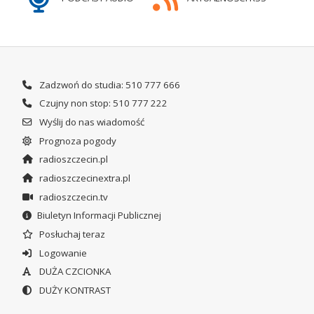
Zadzwoń do studia: 510 777 666
Czujny non stop: 510 777 222
Wyślij do nas wiadomość
Prognoza pogody
radioszczecin.pl
radioszczecinextra.pl
radioszczecin.tv
Biuletyn Informacji Publicznej
Posłuchaj teraz
Logowanie
DUŻA CZCIONKA
DUŻY KONTRAST