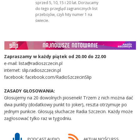
sprzed 5, 10, 15 i 20 lat. Dorzucamy
do tego przegląd zagranicznych list
przebojów, czyli hity numer 1 na
świecie.
Zapraszamy w każdy piątek od 20.00 do 22.00
e-mail: lista@radioszczecin.pl
internet: slip.radioszczecin.pl
facebook: facebook.com/RadioSzczecinSlip
ZASADY GŁOSOWANIA:
Głosujemy na 20 dowolnych piosenek! Trzem z nich można dać
dwa punkty (dodatkowy punkt to joker), reszta otrzymuje po
jednym punkcie. Głosują słuchacze Radia Szczecin. Każdy może
zagłosować tylko raz w tygodniu.
PODCAST AUDIO
AKTUALNOŚCI RSS