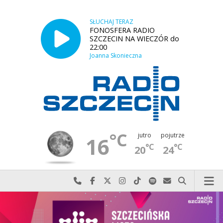
SŁUCHAJ TERAZ
FONOSFERA RADIO
SZCZECIN NA WIECZÓR do
22:00
Joanna Skonieczna
°C
jutro
pojutrze
16
°C
°C
20
24
Najlepiej po prostu do nas zadzwoń
Odwiedź nas na Facebook-u
Odwiedź nas na X
Odwiedź nas na Instagram-ie
Odwiedź nas na TikTok-u
Szukaj nas na Spotify
Wyślij do nas w
Szukaj