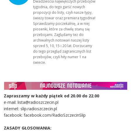
Dwadzieścia największych przebojów
tygodnia, do tego garść nowych
propozycji do listy, czyli nasze typy,
świeży towar oraz premiera tygodnia!
Sprawdzamy poczekalnię, a w niej
piosenki, które za chwilę staną się
przebojami. Zaglądamy też do
archiwalnych notowań naszej listy
sprzed 5, 10, 15 i 20 lat. Dorzucamy
do tego przegląd zagranicznych list
przebojów, czyli hity numer 1 na
świecie.
Zapraszamy w każdy piątek od 20.00 do 22.00
e-mail: lista@radioszczecin.pl
internet: slip.radioszczecin.pl
facebook: facebook.com/RadioSzczecinSlip
ZASADY GŁOSOWANIA: