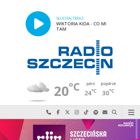
SŁUCHAJ TERAZ
WIKTORIA KIDA - CO MI
TAM
°C
jutro
pojutrze
20
°C
°C
24
30
Najlepiej po prostu do nas zadzwoń
Odwiedź nas na Facebook-u
Odwiedź nas na X
Odwiedź nas na Instagram-ie
Odwiedź nas na TikTok-u
Szukaj nas na Spotify
Wyślij do nas w
Szukaj