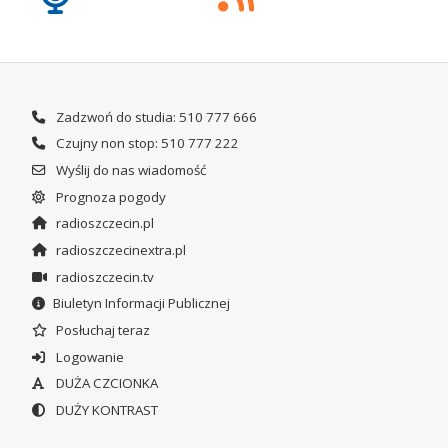
Zadzwoń do studia: 510 777 666
Czujny non stop: 510 777 222
Wyślij do nas wiadomość
Prognoza pogody
radioszczecin.pl
radioszczecinextra.pl
radioszczecin.tv
Biuletyn Informacji Publicznej
Posłuchaj teraz
Logowanie
DUŻA CZCIONKA
DUŻY KONTRAST