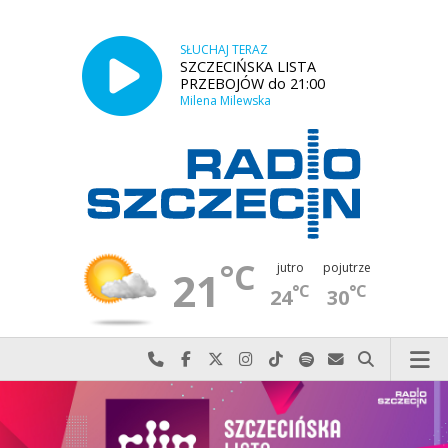
SŁUCHAJ TERAZ
SZCZECIŃSKA LISTA
PRZEBOJÓW do 21:00
Milena Milewska
°C
jutro
pojutrze
21
°C
°C
24
30
Najlepiej po prostu do nas zadzwoń
Odwiedź nas na Facebook-u
Odwiedź nas na X
Odwiedź nas na Instagram-ie
Odwiedź nas na TikTok-u
Szukaj nas na Spotify
Wyślij do nas w
Szukaj