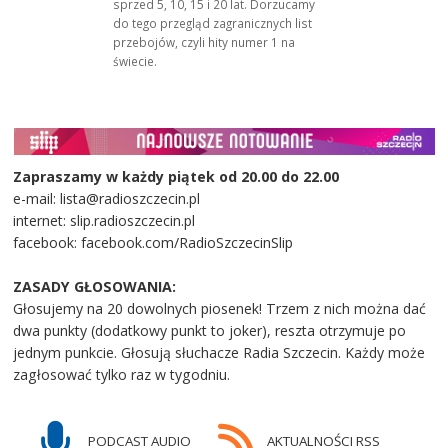
sprzed 5, 10, 15 i 20 lat. Dorzucamy
do tego przegląd zagranicznych list
przebojów, czyli hity numer 1 na
świecie.
Zapraszamy w każdy piątek od 20.00 do 22.00
e-mail: lista@radioszczecin.pl
internet: slip.radioszczecin.pl
facebook: facebook.com/RadioSzczecinSlip
ZASADY GŁOSOWANIA:
Głosujemy na 20 dowolnych piosenek! Trzem z nich można dać
dwa punkty (dodatkowy punkt to joker), reszta otrzymuje po
jednym punkcie. Głosują słuchacze Radia Szczecin. Każdy może
zagłosować tylko raz w tygodniu.
PODCAST AUDIO
AKTUALNOŚCI RSS