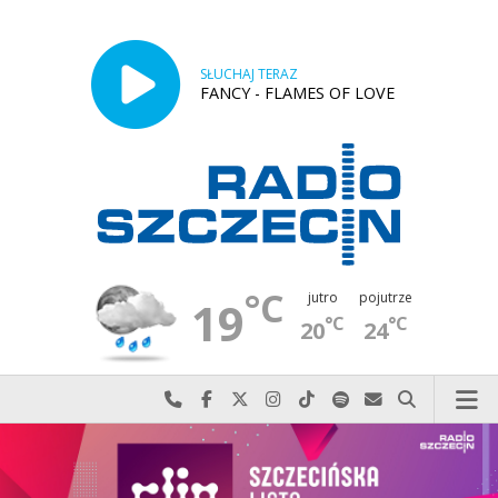
SŁUCHAJ TERAZ
FANCY - FLAMES OF LOVE
°C
jutro
pojutrze
19
°C
°C
20
24
Najlepiej po prostu do nas zadzwoń
Odwiedź nas na Facebook-u
Odwiedź nas na X
Odwiedź nas na Instagram-ie
Odwiedź nas na TikTok-u
Szukaj nas na Spotify
Wyślij do nas w
Szukaj