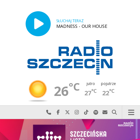
SŁUCHAJ TERAZ
MADNESS - OUR HOUSE
°C
jutro
pojutrze
26
°C
°C
27
22
Najlepiej po prostu do nas zadzwoń
Odwiedź nas na Facebook-u
Odwiedź nas na X
Odwiedź nas na Instagram-ie
Odwiedź nas na TikTok-u
Szukaj nas na Spotify
Wyślij do nas w
Szukaj