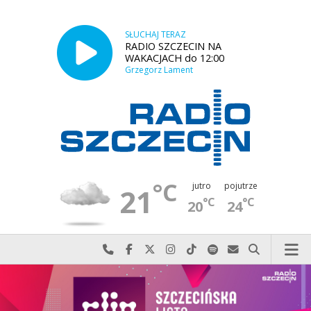
SŁUCHAJ TERAZ
RADIO SZCZECIN NA
WAKACJACH do 12:00
Grzegorz Lament
°C
jutro
pojutrze
21
°C
°C
20
24
Najlepiej po prostu do nas zadzwoń
Odwiedź nas na Facebook-u
Odwiedź nas na X
Odwiedź nas na Instagram-ie
Odwiedź nas na TikTok-u
Szukaj nas na Spotify
Wyślij do nas w
Szukaj