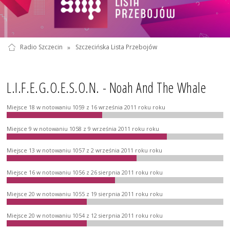
Radio Szczecin
»
Szczecińska Lista Przebojów
L.I.F.E.G.O.E.S.O.N. - Noah And The Whale
Miejsce 18 w notowaniu 1059 z 16 września 2011 roku roku
Miejsce 9 w notowaniu 1058 z 9 września 2011 roku roku
Miejsce 13 w notowaniu 1057 z 2 września 2011 roku roku
Miejsce 16 w notowaniu 1056 z 26 sierpnia 2011 roku roku
Miejsce 20 w notowaniu 1055 z 19 sierpnia 2011 roku roku
Miejsce 20 w notowaniu 1054 z 12 sierpnia 2011 roku roku