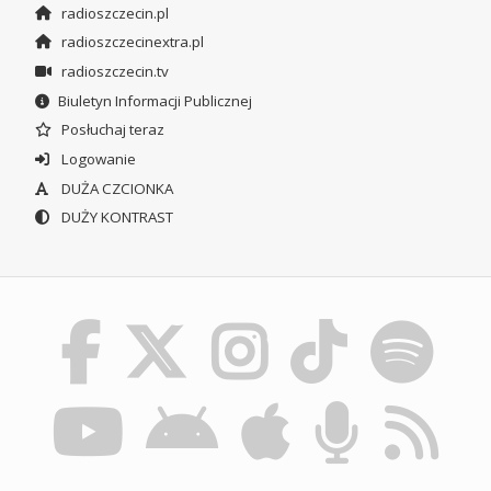
radioszczecin.pl
radioszczecinextra.pl
radioszczecin.tv
Biuletyn Informacji Publicznej
Posłuchaj teraz
Logowanie
DUŻA CZCIONKA
DUŻY KONTRAST