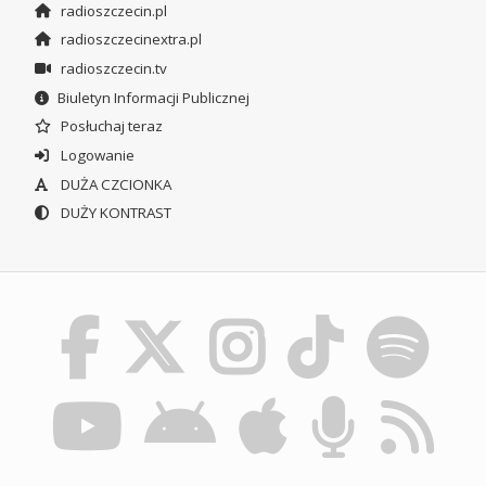
radioszczecin.pl
radioszczecinextra.pl
radioszczecin.tv
Biuletyn Informacji Publicznej
Posłuchaj teraz
Logowanie
DUŻA CZCIONKA
DUŻY KONTRAST