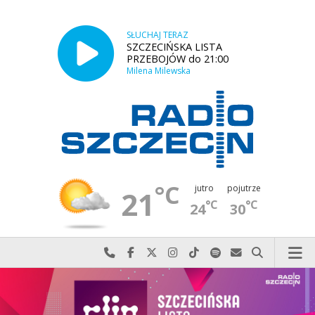
SŁUCHAJ TERAZ
SZCZECIŃSKA LISTA
PRZEBOJÓW do 21:00
Milena Milewska
°C
jutro
pojutrze
21
°C
°C
24
30
Najlepiej po prostu do nas zadzwoń
Odwiedź nas na Facebook-u
Odwiedź nas na X
Odwiedź nas na Instagram-ie
Odwiedź nas na TikTok-u
Szukaj nas na Spotify
Wyślij do nas w
Szukaj