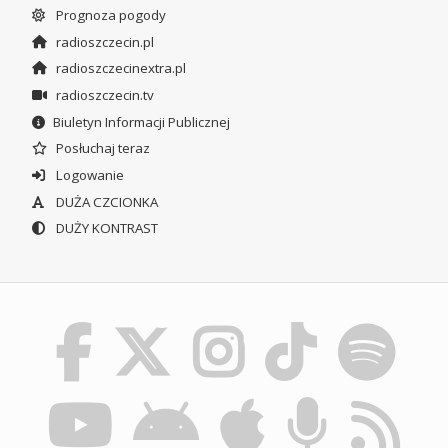
Prognoza pogody
radioszczecin.pl
radioszczecinextra.pl
radioszczecin.tv
Biuletyn Informacji Publicznej
Posłuchaj teraz
Logowanie
DUŻA CZCIONKA
DUŻY KONTRAST