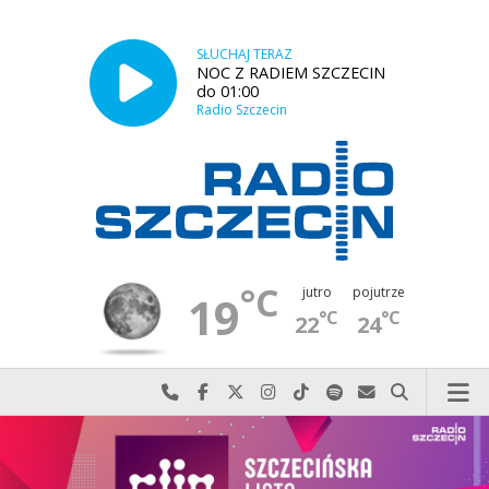
SŁUCHAJ TERAZ
NOC Z RADIEM SZCZECIN
do 01:00
Radio Szczecin
°C
jutro
pojutrze
19
°C
°C
22
24
Najlepiej po prostu do nas zadzwoń
Odwiedź nas na Facebook-u
Odwiedź nas na X
Odwiedź nas na Instagram-ie
Odwiedź nas na TikTok-u
Szukaj nas na Spotify
Wyślij do nas w
Szukaj