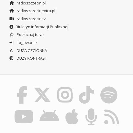
radioszczecin.pl
radioszczecinextra.pl
radioszczecin.tv
Biuletyn Informacji Publicznej
Posłuchaj teraz
Logowanie
DUŻA CZCIONKA
DUŻY KONTRAST