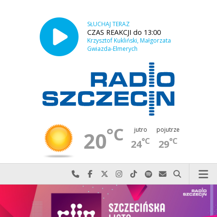
SŁUCHAJ TERAZ
CZAS REAKCJI do 13:00
Krzysztof Kukliński, Małgorzata
Gwiazda-Elmerych
°C
jutro
pojutrze
20
°C
°C
24
29
Najlepiej po prostu do nas zadzwoń
Odwiedź nas na Facebook-u
Odwiedź nas na X
Odwiedź nas na Instagram-ie
Odwiedź nas na TikTok-u
Szukaj nas na Spotify
Wyślij do nas w
Szukaj