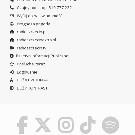
Czujny non stop: 510 777 222
Wyślij do nas wiadomość
Prognoza pogody
radioszczecin.pl
radioszczecinextra.pl
radioszczecin.tv
Biuletyn Informacji Publicznej
Posłuchaj teraz
Logowanie
DUŻA CZCIONKA
DUŻY KONTRAST