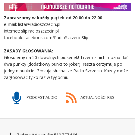
Zapraszamy w każdy piątek od 20.00 do 22.00
e-mail: lista@radioszczecin.pl
internet: slip.radioszczecin.pl
facebook: facebook.com/RadioSzczecinSlip
ZASADY GŁOSOWANIA:
Głosujemy na 20 dowolnych piosenek! Trzem z nich można dać
dwa punkty (dodatkowy punkt to joker), reszta otrzymuje po
jednym punkcie. Głosują słuchacze Radia Szczecin. Każdy może
zagłosować tylko raz w tygodniu.
PODCAST AUDIO
AKTUALNOŚCI RSS
Zadzwoń do studia: 510 777 666