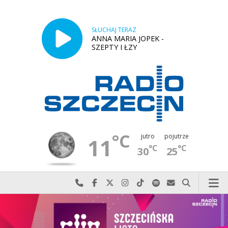
SŁUCHAJ TERAZ
ANNA MARIA JOPEK -
SZEPTY I ŁZY
°C
jutro
pojutrze
11
°C
°C
30
25
Najlepiej po prostu do nas zadzwoń
Odwiedź nas na Facebook-u
Odwiedź nas na X
Odwiedź nas na Instagram-ie
Odwiedź nas na TikTok-u
Szukaj nas na Spotify
Wyślij do nas w
Szukaj