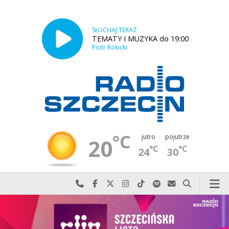
SŁUCHAJ TERAZ
TEMATY I MUZYKA do 19:00
Piotr Rokicki
°C
jutro
pojutrze
20
°C
°C
24
30
Najlepiej po prostu do nas zadzwoń
Odwiedź nas na Facebook-u
Odwiedź nas na X
Odwiedź nas na Instagram-ie
Odwiedź nas na TikTok-u
Szukaj nas na Spotify
Wyślij do nas w
Szukaj