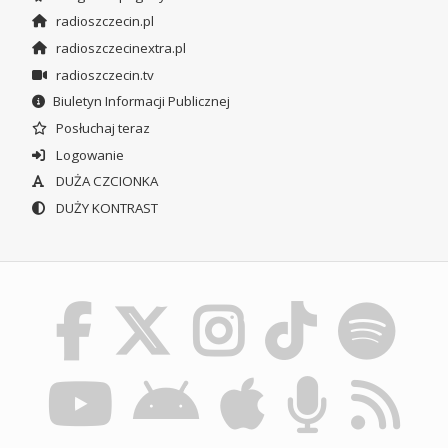
radioszczecin.pl
radioszczecinextra.pl
radioszczecin.tv
Biuletyn Informacji Publicznej
Posłuchaj teraz
Logowanie
DUŻA CZCIONKA
DUŻY KONTRAST