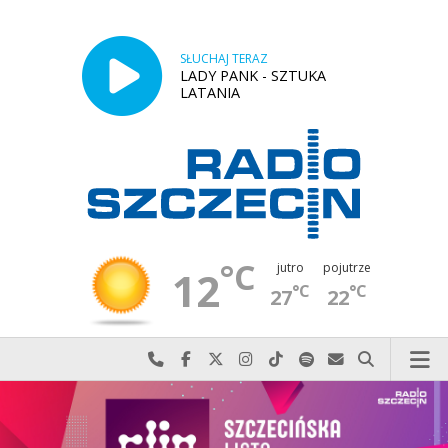
SŁUCHAJ TERAZ
LADY PANK - SZTUKA
LATANIA
°C
jutro
pojutrze
12
°C
°C
27
22
Najlepiej po prostu do nas zadzwoń
Odwiedź nas na Facebook-u
Odwiedź nas na X
Odwiedź nas na Instagram-ie
Odwiedź nas na TikTok-u
Szukaj nas na Spotify
Wyślij do nas w
Szukaj