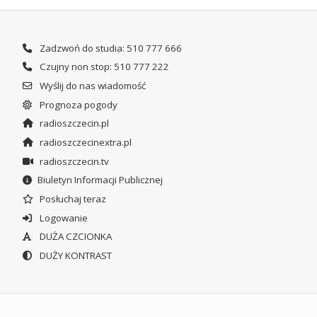
Zadzwoń do studia: 510 777 666
Czujny non stop: 510 777 222
Wyślij do nas wiadomość
Prognoza pogody
radioszczecin.pl
radioszczecinextra.pl
radioszczecin.tv
Biuletyn Informacji Publicznej
Posłuchaj teraz
Logowanie
DUŻA CZCIONKA
DUŻY KONTRAST