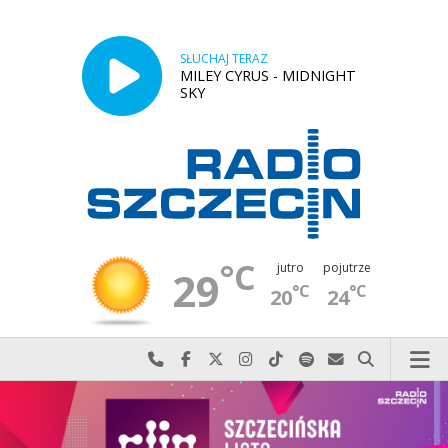
SŁUCHAJ TERAZ
MILEY CYRUS - MIDNIGHT
SKY
°C
jutro
pojutrze
29
°C
°C
20
24
Najlepiej po prostu do nas zadzwoń
Odwiedź nas na Facebook-u
Odwiedź nas na X
Odwiedź nas na Instagram-ie
Odwiedź nas na TikTok-u
Szukaj nas na Spotify
Wyślij do nas w
Szukaj