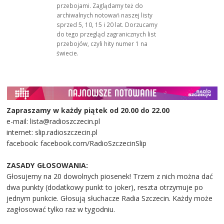
przebojami. Zaglądamy też do
archiwalnych notowań naszej listy
sprzed 5, 10, 15 i 20 lat. Dorzucamy
do tego przegląd zagranicznych list
przebojów, czyli hity numer 1 na
świecie.
Zapraszamy w każdy piątek od 20.00 do 22.00
e-mail: lista@radioszczecin.pl
internet: slip.radioszczecin.pl
facebook: facebook.com/RadioSzczecinSlip
ZASADY GŁOSOWANIA:
Głosujemy na 20 dowolnych piosenek! Trzem z nich można dać
dwa punkty (dodatkowy punkt to joker), reszta otrzymuje po
jednym punkcie. Głosują słuchacze Radia Szczecin. Każdy może
zagłosować tylko raz w tygodniu.