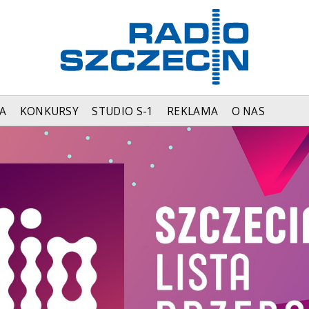
A
KONKURSY
STUDIO S-1
REKLAMA
O NAS