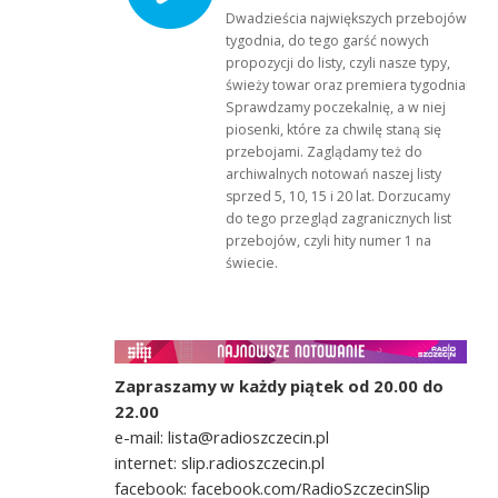
Dwadzieścia największych przebojów
tygodnia, do tego garść nowych
propozycji do listy, czyli nasze typy,
świeży towar oraz premiera tygodnia!
Sprawdzamy poczekalnię, a w niej
piosenki, które za chwilę staną się
przebojami. Zaglądamy też do
archiwalnych notowań naszej listy
sprzed 5, 10, 15 i 20 lat. Dorzucamy
do tego przegląd zagranicznych list
przebojów, czyli hity numer 1 na
świecie.
Zapraszamy w każdy piątek od 20.00 do
22.00
e-mail: lista@radioszczecin.pl
internet: slip.radioszczecin.pl
facebook: facebook.com/RadioSzczecinSlip