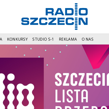
A
KONKURSY
STUDIO S-1
REKLAMA
O NAS