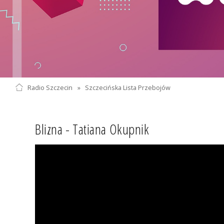
Radio Szczecin
»
Szczecińska Lista Przebojów
Blizna - Tatiana Okupnik