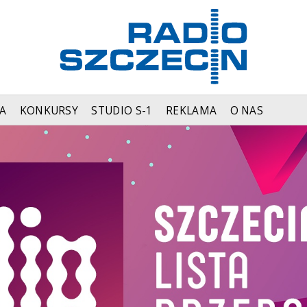
A
KONKURSY
STUDIO S-1
REKLAMA
O NAS