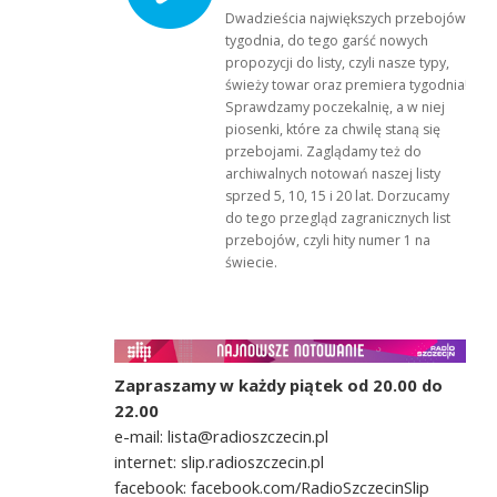
Dwadzieścia największych przebojów
tygodnia, do tego garść nowych
propozycji do listy, czyli nasze typy,
świeży towar oraz premiera tygodnia!
Sprawdzamy poczekalnię, a w niej
piosenki, które za chwilę staną się
przebojami. Zaglądamy też do
archiwalnych notowań naszej listy
sprzed 5, 10, 15 i 20 lat. Dorzucamy
do tego przegląd zagranicznych list
przebojów, czyli hity numer 1 na
świecie.
Zapraszamy w każdy piątek od 20.00 do
22.00
e-mail: lista@radioszczecin.pl
internet: slip.radioszczecin.pl
facebook: facebook.com/RadioSzczecinSlip