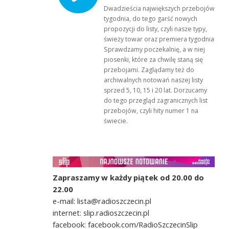
Dwadzieścia największych przebojów
tygodnia, do tego garść nowych
propozycji do listy, czyli nasze typy,
świeży towar oraz premiera tygodnia!
Sprawdzamy poczekalnię, a w niej
piosenki, które za chwilę staną się
przebojami. Zaglądamy też do
archiwalnych notowań naszej listy
sprzed 5, 10, 15 i 20 lat. Dorzucamy
do tego przegląd zagranicznych list
przebojów, czyli hity numer 1 na
świecie.
Zapraszamy w każdy piątek od 20.00 do
22.00
e-mail: lista@radioszczecin.pl
internet: slip.radioszczecin.pl
facebook: facebook.com/RadioSzczecinSlip