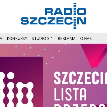
A
KONKURSY
STUDIO S-1
REKLAMA
O NAS