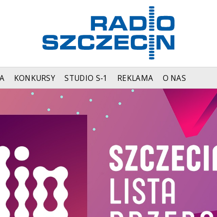
A
KONKURSY
STUDIO S-1
REKLAMA
O NAS