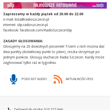
Zapraszamy w każdy piątek od 20.00 do 22.00
e-mail: lista@radioszczecin.pl
internet: slip.radioszczecin.pl
facebook: facebook.com/RadioSzczecinSlip
ZASADY GŁOSOWANIA:
Głosujemy na 20 dowolnych piosenek! Trzem z nich można dać
dwa punkty (dodatkowy punkt to joker), reszta otrzymuje po
jednym punkcie. Głosują słuchacze Radia Szczecin. Każdy może
zagłosować tylko raz w tygodniu.
PODCAST AUDIO
AKTUALNOŚCI RSS
Zadzwoń do studia: 510 777 666