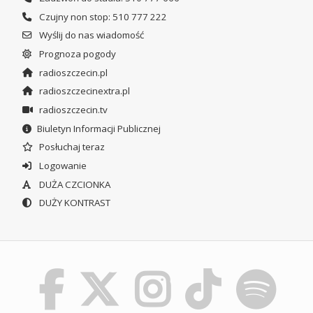
Czujny non stop: 510 777 222
Wyślij do nas wiadomość
Prognoza pogody
radioszczecin.pl
radioszczecinextra.pl
radioszczecin.tv
Biuletyn Informacji Publicznej
Posłuchaj teraz
Logowanie
DUŻA CZCIONKA
DUŻY KONTRAST