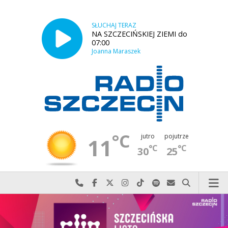
SŁUCHAJ TERAZ
NA SZCZECIŃSKIEJ ZIEMI do
07:00
Joanna Maraszek
°C
jutro
pojutrze
11
°C
°C
30
25
Najlepiej po prostu do nas zadzwoń
Odwiedź nas na Facebook-u
Odwiedź nas na X
Odwiedź nas na Instagram-ie
Odwiedź nas na TikTok-u
Szukaj nas na Spotify
Wyślij do nas w
Szukaj