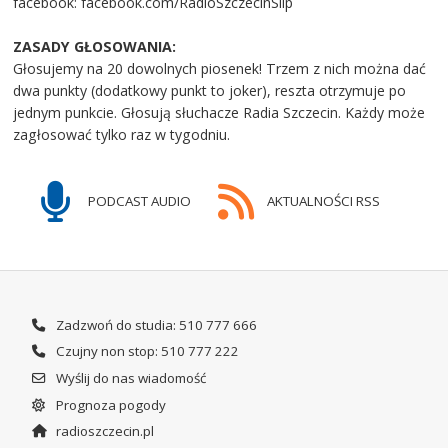
facebook: facebook.com/RadioSzczecinSlip
ZASADY GŁOSOWANIA:
Głosujemy na 20 dowolnych piosenek! Trzem z nich można dać
dwa punkty (dodatkowy punkt to joker), reszta otrzymuje po
jednym punkcie. Głosują słuchacze Radia Szczecin. Każdy może
zagłosować tylko raz w tygodniu.
PODCAST AUDIO
AKTUALNOŚCI RSS
Zadzwoń do studia: 510 777 666
Czujny non stop: 510 777 222
Wyślij do nas wiadomość
Prognoza pogody
radioszczecin.pl