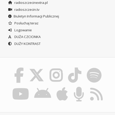
radioszczecinextra.pl
radioszczecin.tv
Biuletyn Informacji Publicznej
Posłuchaj teraz
Logowanie
DUŻA CZCIONKA
DUŻY KONTRAST