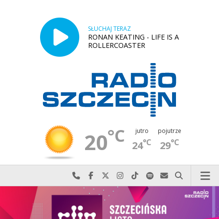
SŁUCHAJ TERAZ
RONAN KEATING - LIFE IS A
ROLLERCOASTER
°C
jutro
pojutrze
20
°C
°C
24
29
Najlepiej po prostu do nas zadzwoń
Odwiedź nas na Facebook-u
Odwiedź nas na X
Odwiedź nas na Instagram-ie
Odwiedź nas na TikTok-u
Szukaj nas na Spotify
Wyślij do nas w
Szukaj