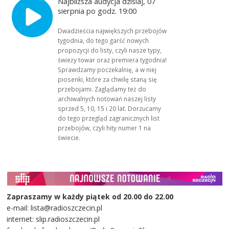
Najbliższa audycja dzisiaj, 07
sierpnia po godz. 19:00
Dwadzieścia największych przebojów
tygodnia, do tego garść nowych
propozycji do listy, czyli nasze typy,
świeży towar oraz premiera tygodnia!
Sprawdzamy poczekalnię, a w niej
piosenki, które za chwilę staną się
przebojami. Zaglądamy też do
archiwalnych notowań naszej listy
sprzed 5, 10, 15 i 20 lat. Dorzucamy
do tego przegląd zagranicznych list
przebojów, czyli hity numer 1 na
świecie.
Zapraszamy w każdy piątek od 20.00 do 22.00
e-mail: lista@radioszczecin.pl
internet: slip.radioszczecin.pl