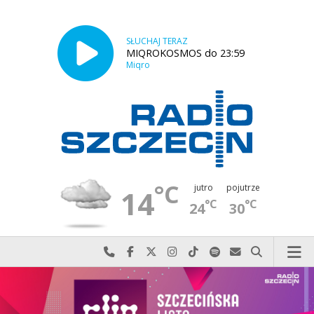
SŁUCHAJ TERAZ
MIQROKOSMOS do 23:59
Miqro
°C
jutro
pojutrze
14
°C
°C
24
30
Najlepiej po prostu do nas zadzwoń
Odwiedź nas na Facebook-u
Odwiedź nas na X
Odwiedź nas na Instagram-ie
Odwiedź nas na TikTok-u
Szukaj nas na Spotify
Wyślij do nas w
Szukaj