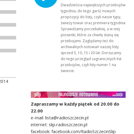
Dwadzieścia największych przebojów
tygodnia, do tego garść nowych
propozycji do listy, czyli nasze typy,
świeży towar oraz premiera tygodnia!
Sprawdzamy poczekalnię, a w niej
piosenki, które za chwilę staną się
przebojami. Zaglądamy też do
archiwalnych notowań naszej listy
sprzed 5, 10, 15 i 20 lat. Dorzucamy
do tego przegląd zagranicznych list
przebojów, czyli hity numer 1 na
świecie.
2014
Zapraszamy w każdy piątek od 20.00 do
22.00
e-mail: lista@radioszczecin.pl
internet: slip.radioszczecin.pl
facebook: facebook.com/RadioSzczecinSlip