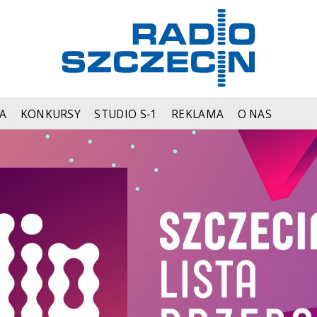
A
KONKURSY
STUDIO S-1
REKLAMA
O NAS